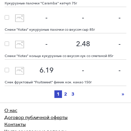
Кукурузные палочки "Caramba" кетчуп 75г
-
-
-
Снеки "Кotas" кукурузные палочки со вкусом сыр 85г
-
2.48
-
Снеки "Кotas" кольца кукурузные со вкусом лук со сметаной 85г
6.19
-
-
Снек фруктовый "Fruitsweet" финик кок. какао 150г
Ne
1
2
3
»
О нас
Договор публичной оферты
Контакты