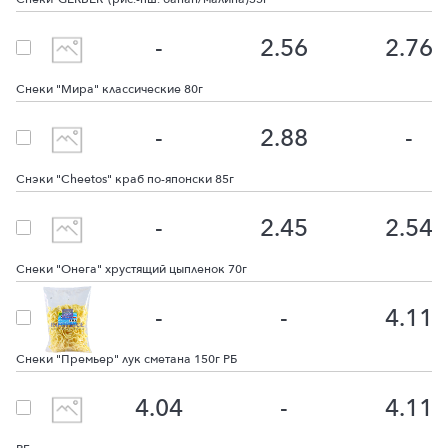
-
2.56
2.76
Снеки "Мира" классические 80г
-
2.88
-
Снэки "Cheetos" краб по-японски 85г
-
2.45
2.54
Снеки "Онега" хрустящий цыпленок 70г
-
-
4.11
Снеки "Премьер" лук сметана 150г РБ
4.04
-
4.11
Снеки "Премьер" ломтики бекона по-деревенски с копченостями 150г