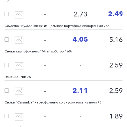
РБ
2.49
-
2.73
Соломка "Бульба sticks" из цельного картофеля обжаренная 75г
4.05
-
5.16
Снеки картофельные "Mira" лобстер 160г
-
-
2.59
Снеки "Caramba" картофельные со вк кукурузы на гриле по-
мексикански 75
2.11
-
2.59
Снэки "Caramba" картофельные со вкусом мяса из печи 75г
-
-
1.89