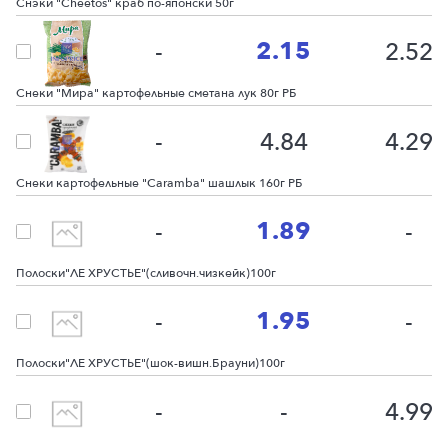
Снэки "Cheetos" краб по-японски 50г
2.15
-
2.52
Снеки "Мира" картофельные сметана лук 80г РБ
-
4.84
4.29
Снеки картофельные "Caramba" шашлык 160г РБ
1.89
-
-
Полоски"ЛЕ ХРУСТЬЕ"(сливочн.чизкейк)100г
1.95
-
-
Полоски"ЛЕ ХРУСТЬЕ"(шок-вишн.Брауни)100г
-
-
4.99