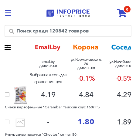
0
Посмотреть разницу цен в торговых сетях в %
ул. Корженевского,
emall.by
ул. Налибокская,
26
Дата:
06.08
Дата:
05.08
Дата:
05.08
Выбранная сеть для
-0.1%
-0.5%
сравнения цен
4.19
4.84
4.29
Снеки картофельные "Caramba" тайский соус 160г РБ
1.80
-
1.89
Кукурузные палочки "Cheetos" кетчуп 50г