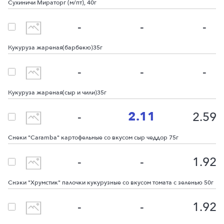
Сухиничи Мираторг (м/пт), 40г
-
-
-
Кукуруза жареная(барбекю)35г
-
-
-
Кукуруза жареная(сыр и чили)35г
2.11
-
2.59
Снеки "Сaramba" картофельные со вкусом сыр чеддор 75г
-
-
1.92
Снэки "Хрумстик" палочки кукурузные со вкусом томата с зеленью 50г
-
-
1.92