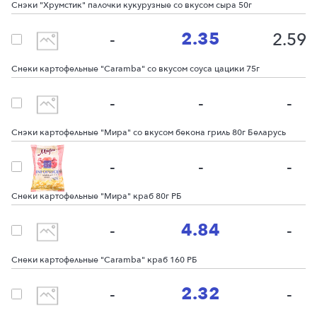
Снэки "Хрумстик" палочки кукурузные со вкусом сыра 50г
2.35
-
2.59
Снеки картофельные "Сaramba" со вкусом соуса цацики 75г
-
-
-
Снэки картофельные "Мира" со вкусом бекона гриль 80г Беларусь
-
-
-
Снеки картофельные "Мира" краб 80г РБ
4.84
-
-
Снеки картофельные "Caramba" краб 160 РБ
2.32
-
-