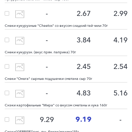
-
2.67
2.99
Снеки кукурузные "Сheetos" со вкусом сладкий тай чили 70г
-
3.84
4.19
Снеки кукурузн. (вкус прян. паприка) 70г
-
2.45
2.54
Снеки "Онега" сырные подушечки сметана сыр 70г
-
4.83
5.16
Снэки картофельные "Мира" со вкусом сметаны и лука 160г
9.19
9.29
-
Снеки"GERBER"(рис.-пш. банан/малина)35г