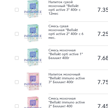
Напиток сухой
молочный "Bellakt
7.3
opti active 3" 400г с
12мес
Смесь сухая
молочная "Bellakt
7.2
opti active 2" 400г с 6
мес.
Смесь молочная
"Bellakt opti active 1"
7.6
Беллакт 400г
Напиток молочный
"Bellakt immuno active
7.7
3" Беллакт 400г
Смесь молочная
"Bellakt immuno active
7.4
2" Беллакт 400