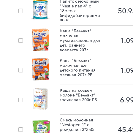
Напиток молочный
"Nestle nan 4" с
50.9
18мес. с
бифидобактериями
800г
Каша "Беллакт"
молочная
1.0
мультизлаковая для
дет. раннего
возраста 207г
Каша "Беллакт"
молочная для
1.0
детского питания
овсяная 207г РБ
Каша на козьем
молоке "Беллакт"
6.9
гречневая 200г РБ
Смесь молочная
"Nestogen-1" с
45.4
рождения 3*350г