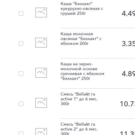
Каша "Беллакт"
кукурузно-овсяная с
4.4
грушей 250г
Каша молочная
овсяная "Беллакт" с
3.3
яблоком 200г
Каша на зерно-
молочной основе
4.8
гречневая с яблоком
"Беллакт" 250г
Смесь "Bellakt га
active 1" до 6 мес.
10.7
300г
Смесь "Bellakt га
active 2" до 6 мес.
11.3
300г