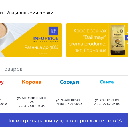
ти
Акционные листовки
ул. Корженевского,
y
ул. Налибокская, 1
ул. Уманская, 54
26
06.08
Дата:
27.07-05.08
Дата:
27.07-05.08
Дата:
28.07-05.08
еть для
-5.4%
-3.4%
-4.4%
Посмотреть разницу цен в торговых сетях в %
 цен