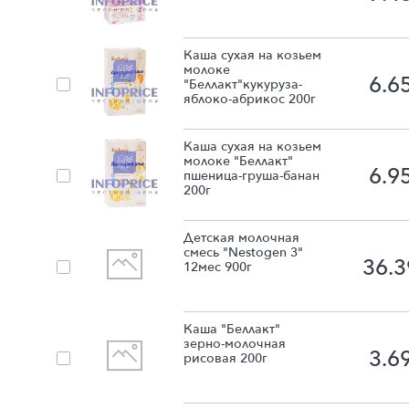
Каша сухая на козьем
молоке
6.6
"Беллакт"кукуруза-
яблоко-абрикос 200г
Каша сухая на козьем
молоке "Беллакт"
6.9
пшеница-груша-банан
200г
Детская молочная
смесь "Nestogen 3"
36.3
12мес 900г
Каша "Беллакт"
зерно-молочная
3.6
рисовая 200г