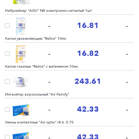
Небулайзер "AGU" N8 электронно-сетчатый 1шт
16.81
-
-
Капли увлажняющие "Relins" 10мл
16.82
-
-
Капли глазные "Relins" с витамином 10мл
243.61
-
-
Ингалятор аэрозольный "Air Family"
42.33
-
-
Линзы контактные "Air optix" r8.6 -5.75
42.33
-
-