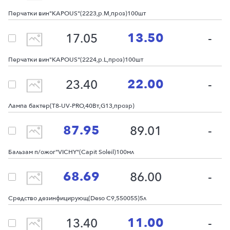
Перчатки вин"KAPOUS"(2223,р.M,проз)100шт
13.50
17.05
-
Перчатки вин"KAPOUS"(2224,р.L,проз)100шт
22.00
23.40
-
Лампа бактер(T8-UV-PRO,40Вт,G13,прозр)
87.95
89.01
-
Бальзам п/ожог"VICHY"(Capit Soleil)100мл
68.69
86.00
-
Средство дезинфицирующ(Deso C9,550055)5л
11.00
13.40
-