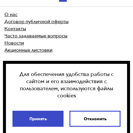
О нас
Договор публичной оферты
Контакты
Часто задаваемые вопросы
Новости
Акционные листовки
Политика ООО «ИнфоПрайс» в отношении
обработки cookie
Для обеспечения удобства работы с
Политика ООО «ИнфоПрайс» в области обработки
сайтом и его взаимодействия с
персональных данных
пользователем, используются файлы
cookies
Мы в мобильном приложении
Принять
Отклонить
Мы в Инстаграм
×