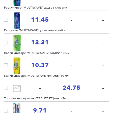
Раст.универ."MULTIWAVE" уход за линзами
11.45
-
-
Раст.унив."MULTIWAVE" ух.за линз в набор
13.31
-
-
Капли универс."MULTIWAVE-VITAMIN" 10 мл.
10.37
-
-
Капли универс."MULTIWAVE-NATURE" 10 мл.
24.75
-
-
Тест-пол.на овуляцию"FRAUTEST"(емк.) 5шт
9.71
-
-