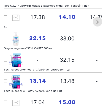
Прокладки урологические в размере extra "Seni control" 15шт
14.10
17.38
14.79
Вкладыши спец. для мужчин "Seni man" extra level 3 экстра уровень 3
15
32.15
33.00
-
Эмульсия д/тела"SENI CARE" 500 мл
-
32.15
-
Тест на беременность "Clearblue" цифровой 1шт
13.14
13.48
-
Тест на беременность "Clearblue" plus 1шт
15.00
17.04
-