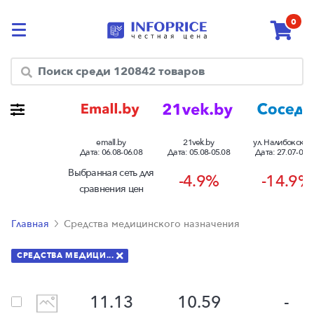
0
Посмотреть разницу цен в торговых сетях в %
emall.by
21vek.by
ул. Налибокская,
Дата:
06.08-06.08
Дата:
05.08-05.08
Дата:
27.07-05.0
Выбранная сеть для
-4.9%
-14.9%
сравнения цен
Главная
Средства медицинского назначения
СРЕДСТВА МЕДИЦИ...
11.13
10.59
-