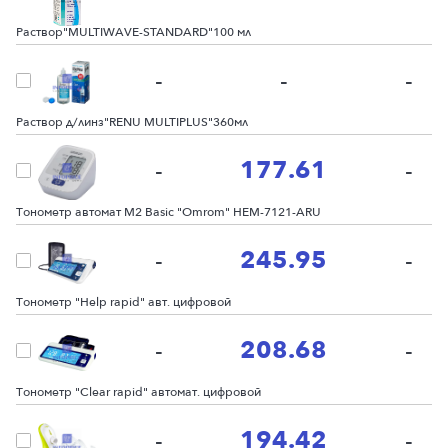
Раствор"MULTIWAVE-STANDARD"100 мл
-
-
-
Раствор д/линз"RENU MULTIPLUS"360мл
177.61
-
-
Тонометр автомат M2 Basic "Omrom" HEM-7121-ARU
245.95
-
-
Тонометр "Help rapid" авт. цифровой
208.68
-
-
Тонометр "Clear rapid" автомат. цифровой
194.42
-
-