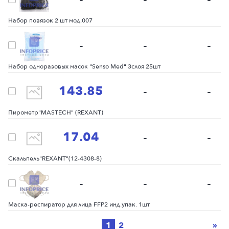
Набор повязок 2 шт мод.007
-
-
-
Набор одноразовых масок "Senso Med" 3слоя 25шт
143.85
-
-
Пирометр"MASTECH" (REXANT)
17.04
-
-
Скальпель"REXANT"(12-4308-8)
-
-
-
Маска-респиратор для лица FFP2 инд.упак. 1шт
Ne
1
2
»