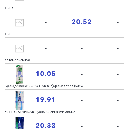
Вкладыши спец. для мужчин "Seni man" normal level 2 ср. уровень 2
15шт
20.52
-
-
Вкладыши спец. для мужчин "Seni man" super level 5 супер уровень 5
15ш
-
-
-
Аптечка первой помощи для оснащения транспортных средств
автомобильная
10.05
-
-
Крем д/кожи"БОРО ПЛЮС"(аромат трав)50мл
19.91
-
-
Раст."C-STANDART"уход за линзами 350мл.
20.33
-
-