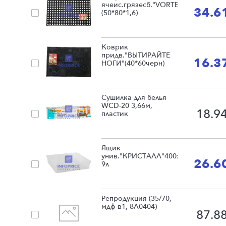
ячеис.грязесб."VORTEX"
34.6
(50*80*1,6)
Коврик
придв."ВЫТИРАЙТЕ
16.3
НОГИ"(40*60черн)
Сушилка для белья
WCD-20 3,66м,
18.9
пластик
Ящик
унив."КРИСТАЛЛ"400х335х85мм
26.6
9л
Репродукция (35/70,
мдф в1, 8Л0404)
87.8