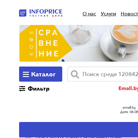
О нас
Услуги
Новос
Каталог
Фильтр
emall.by
Дата:
06.0
Выбранная с
для сравне
цен
Показывать только акционные цены