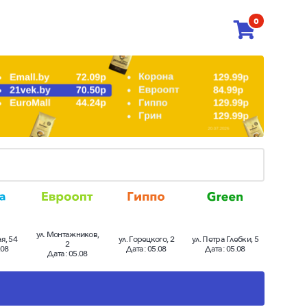
0
ул. Монтажников,
я, 54
ул. Горецкого, 2
ул. Петра Глебки, 5
2
.08
Дата:
05.08
Дата:
05.08
Дата:
05.08
4%
-13.9%
-20.8%
Нет данных