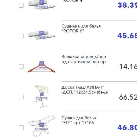
"ROTOR 4"
38.3
Сушилка для белья
"ROTOR 6"
45.6
Вешалка дерев д/вер
од с антискол пер ор
14.1
Доска глад"ЛИНА-1"
(ДСП,112х34.5см)бел.кр
66.5
Сушка для белья
"FLY" арт.17106
46.8