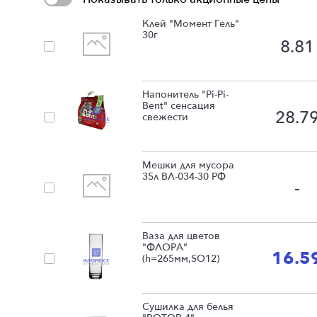
Клей "Момент Гель"
30г
8.81
Напонитель "Pi-Pi-
Bent" сенсация
28.7
свежести
Мешки для мусора
35л ВЛ-034-30 РФ
-
Ваза для цветов
"ФЛОРА"
16.5
(h=265мм,SO12)
Сушилка для белья