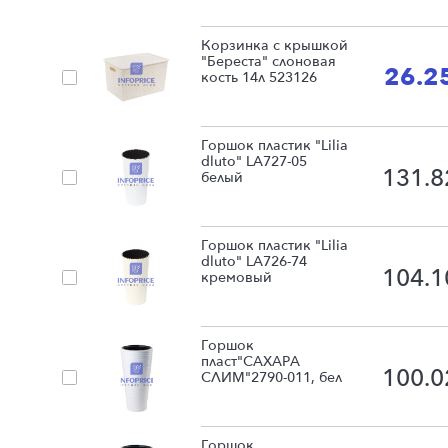
Корзинка с крышкой
"Береста" слоновая
26.2
кость 14л 523126
Горшок пластик "Lilia
dluto" LA727-05
131.8
белый
Горшок пластик "Lilia
dluto" LA726-74
104.1
кремовый
Горшок
пласт"САХАРА
100.0
СЛИМ"2790-011, бел
Горшок