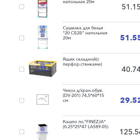
напольная 20м
51.1
Сушилка для белья
"20 СБ2Б" напольная
51.5
20м
Ящик складной(с
перфор.стенками)
40.7
Чехол д/хран.обув.
(DV-201) 74,5*60*15
29.5
см
Кашпо пл."FINEZJA"
(б.25*25*47 LA589-05)
125.5