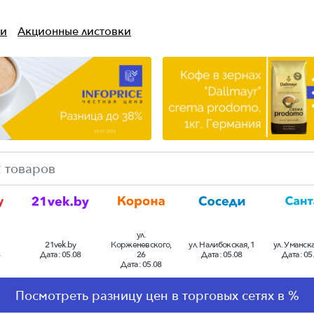
ти
Акционные листовки
ул.
21vek.by
Корженевского,
ул. Налибокская, 1
ул. Уманска
8
Дата:
05.08
26
Дата:
05.08
Дата:
05
Дата:
05.08
еть
+8.3%
-27.2%
+1.
ния
Нет данных
Посмотреть разницу цен в торговых сетях в %