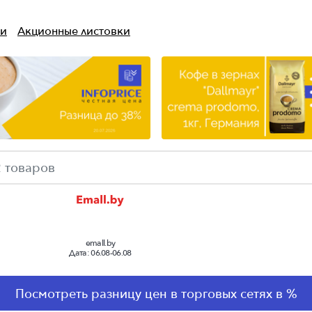
ти
Акционные листовки
emall.by
Дата:
06.08-06.08
Выбранная сеть для сравнения цен
Посмотреть разницу цен в торговых сетях в %