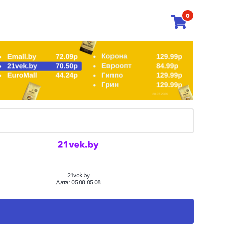
0
21vek.by
Дата:
05.08-05.08
-1.1%